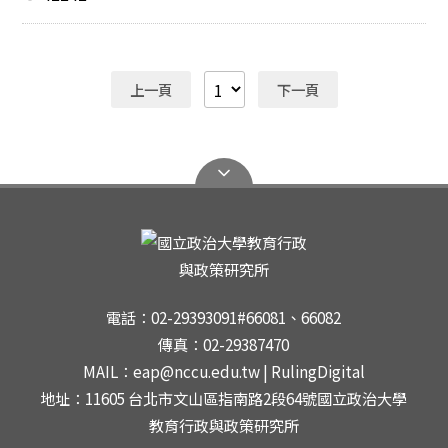
度：陳遵行、徐蔚文、張益嘉、許婉玉、魏家文、謝瑞君
彰、簡正一、陳惠茹、湯為國 97級：劉侑承 98級：張峰
104年度：陳炫佑、朱家昱、倪紹紋 103年度：吳國男
森、曾雅慧、佘承宗 99級：李冠瑩、王芝翔、薛詩穎 100
（榜首）、朱佳如、魏琦、余品瑩、王于甄 102年度：王
級：徐崧瑋 101級：李家安、施佩吟 103級：鄭芳蘋 106
芝翔、楊詠翔、黃淑娟、巫孟蓁 100年度：陳浩、劉靜
級：賴怡年、蔡舒姍 107級：陳耶如 108級：王光多、陳
上一頁
下一頁
如、張萩亭 99年度：林例怡 98年度：王湘婷、紀盈如 97
鳳奇 教師甄試錄取私立學校正式教師 96級：林孟慧、蔡
年度：李幼安、薛承祐、蔡秉欣、陳怡卉、張詩欣、楊佳
坤良 98級：江志軒 99級：劉家維
娟、田宜庭、林詩穎、吳佳珊、陳沛雯 96年度：諶亦
聰、鍾欣儒、王友聖、張嘉原、盧柏安 95年度：薛莉
萍、蘇庭暄 93年度：楊雅惠 高考三級考試及格（技職教
育行政類科） 99年度：吳玫茵（探花） 高考三級考試及
格（地政科） 96年度：楊雅婷 普通考試及格（教育行政
類科） 114年度：張洛嘉、劉子瑄、劉芳好、李亮葳 110
年度：顏子軒 107年度：蕭帆 106年度：林以虹 104年
度：倪紹紋 103年度：魏琦、顏伊君 102年度：王芝翔
電話：02-29393091#66081、66082
101年度：王健諭 100年度：陳浩（榜眼）、劉靜如 99年
度：古雅瑄 97年度：林例怡、李幼安 初等考試及格（教
傳真：02-29387470
育行政類科） 97年度：王艾苓
MAIL：eap@nccu.edu.tw | RulingDigital
地址：11605 台北市文山區指南路2段64號國立政治大學
教育行政與政策研究所