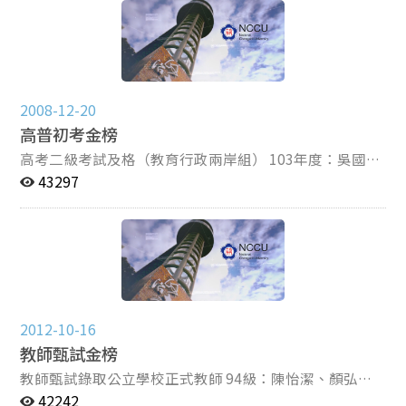
98學年度： 顏弘欽-國立政治大學教育學系博士班-教育行
俊鴻（新北市）、余泯蓁（新北市榜首） 105年度：夏偉
政組 洪雅琪-國立政治大學教育學系博士班-教育行政組榜
傑（臺北市）、王柏鈞（臺中市探花）、王信智（臺北市
首 國立暨南國際大學教育政策與行政學系博士班榜眼 鄭
榜首）、王鼎元（臺北市榜眼） 黃薏璇（新北市榜
芳渝-國立台灣師範大學教育學系博士班-教育政策與行政
首）、蔡宜芸（桃園市榜首） 104年度：林佳蓁（臺北市
組 國立台北科技大學技術與職業教育研究所博士班 97學
榜眼） 103年度：王健諭（高雄市）、呂佳盈（臺北市榜
2008-12-20
年度： 陳怡潔-國立高雄師範大學教育學系博士班 國立台
眼）、張家瑜（臺中市） 102年度：林浩銘（身障特考三
高普初考金榜
南大學教育學系博士班 國立中正大學教育學系博士班 楊
等）、張佳芬（桃園縣榜首）、許凱威（竹苗區探花）
念湘-國立台灣師範大學教育學系博士班-教育政策與行政
101年度：王昭人（桃園縣）、張雅婷（臺北市） 100年
高考二級考試及格（教育行政兩岸組） 103年度：吳國男
組探花 國立政治大學教育學系博士班-教育行政組 96學年
度：劉冠廷（臺北市榜首）、黃淑娟（彰投區金榜）、許
（榜首） 100年度：古雅瑄、高慧容 高考二級考試及格
43297
度： 高慧容-國立台灣師範大學教育學系博士班-教育政策
筱由（臺北市）、林姝欣（新北市） 99年度：梁雅琪
（教育行政組） 104年度：楊詠翔 高考三級考試及格
與行政組
（嘉義市） 98年度：鄭芳瑜（臺灣省中區）、康雅媚
（教育行政類科） 114年度：吳珮青、蕭帆、廖子斌、龔
（新北市） 96年度：鄭聿芳（臺北市探花） 91年度：林
楙晴、劉子瑄、林資澧、郭哲宇、劉芳好、劉心予、鄭皓
光偉（桃園縣） 地方特考三等考試金榜（財經廉政類
澤、李亮葳 113年度：游育馨、許皇慶、陳旻靖、陳品
聿、謝孟珈 112年度：陳培菱、顏子軒、張芙瑄、郭攸
科） 101年度：陳玫樺
嵐、莊家妍、曾立琦、李宜臻 111年度：黃宜萱、林韋
汝、李柏賢 109年度：劉姮妤、羅子昀 108年度：周泓
2012-10-16
達、趙致源、周家琦、許峻偉、顏伊君、張雅筑 107年
教師甄試金榜
度：張藝馨、呂彥杰、陳曉珍、吳萌蕙、蔡介文 106年
度：曾柏璣、謝坤宏、張家淇（榜首）、劉品萱、廖俊
教師甄試錄取公立學校正式教師 94級：陳怡潔、顏弘
銘、溫怡婷、張雅婷、孟珈卉、李修綺、林以虹 105年
欽、簡仕欣、高雅曼 95級：楊念湘 96級：蔡念芷、洪秉
42242