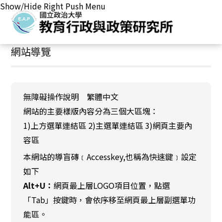
Show/Hide Right Push Menu
首頁
/
網站導覽
:::
網站導覽
無障礙操作說明 繁體中文
網站的主要樣版內容分為三個大區塊：
1)上方選單連結區 2)主選單連結區 3)網頁主要內
容區
本網站的導盲磚﹝Accesskey,也稱為快速鍵﹞設定
如下
Alt+U：
網頁最上層LOGO項目位置，點選
「Tab」按鍵時，會依序移至網頁最上層副選單功
能區。