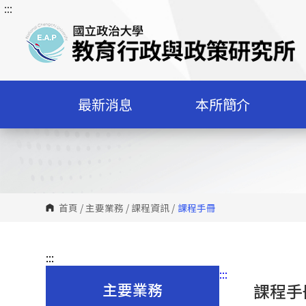
:::
跳
到
主
要
內
容
最新消息
本所簡介
區
塊
首頁
/
主要業務
/
課程資訊
/
課程手冊
:::
:::
主要業務
課程手