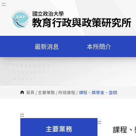
:::
跳
到
主
要
內
容
最新消息
本所簡介
區
塊
首頁
/
主要業務
/
所規章程
/
課程、獎學金、空間
:::
:::
主要業務
課程、