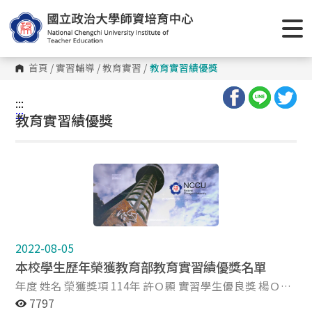
首頁
/
實習輔導
/
教育實習
/
教育實習績優獎
:::
:::
教育實習績優獎
2022-08-05
本校學生歷年榮獲教育部教育實習績優獎名單
年度 姓名 榮獲獎項 114年 許Ｏ顯 實習學生優良獎 楊Ｏ樵
實習學生優良獎 113年 王Ｏ勻 實習學生楷模獎 藍Ｏ焄 實
7797