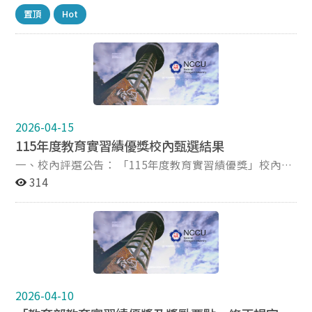
習學生優良獎 112年 王Ｏ文 實習學生楷模獎 江Ｏ妤 實習
置頂
Hot
學生優良獎 111年 陳Ｏ元 實習學生優良獎 109年 周Ｏ廷
實習學生優良獎 107年 陳Ｏ愷 實習學生優良獎 曾Ｏ薰 實
習學生優良獎 106年 楊 Ｏ 實習學生楷模獎 105年 蕭Ｏ芸
實習學生楷模獎 江Ｏ澂 實習學生優良獎 104年 茅Ｏ媛 實
習學生楷模獎 103年 吳Ｏ詩 實習學生優良獎 姜林Ｏ豪 實
習學生優良獎 102年 林Ｏ華 實習學生楷模獎 101年 楊Ｏ
瑄 實習學生楷模獎
2026-04-15
115年度教育實習績優獎校內甄選結果
一、校內評選公告： 「115年度教育實習績優獎」校內評
選結果出爐囉！各獎項之校內評選結果如下，恭喜所有獲
314
獎者！ 本中心將以 email 通知獲獎者評選結果及領獎事
宜，敬請以上獲獎者留意信件通知。 （一）教育實習學生
名次 姓名 實習學校 實習科別 獎勵 第一名 張○心 國立臺
灣師範大學附屬高級中學附設國中部 國中國文科 獎金
4,000元 獎狀1紙 第二名 謝○均 國立政治大學附屬高級中
學附設國中部 國中公民科 獎金3,000元 獎狀1紙 第三名 伍
○穎 基隆市立成功國民中學 國中輔導科 獎金2,000元 獎
2026-04-10
狀1紙 佳作 - - - 獎金500元 獎狀1紙 （二）教育實習輔導