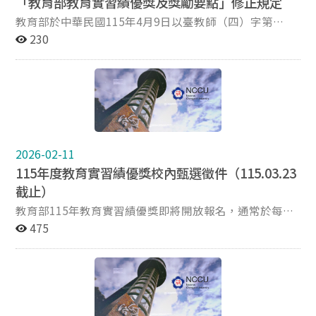
「教育部教育實習績優獎及獎勵要點」修正規定
教師 名次 姓名 服務學校 輔導教師身分別 獎勵 第一名 陳
○媛 國立臺灣師範大學附屬高級中學 教學實習輔導教師
教育部於中華民國115年4月9日以臺教師（四）字第
導師實習輔導教師 獎金4,000元 獎狀1紙 第二名 - - - 獎金
1152600712A號令修正發布「教育部教育實習績優獎及獎
230
3,000元 獎狀1紙 第三名 - - - 獎金2,000元 獎狀1紙 佳作 - -
勵要點」。 本案電子檔得於教育部主管法規查詢系統
- 獎金500元 獎狀1紙 （三）教育實習指導教師（無人參
（https://edu.law.moe.gov.tw）下載。
獎） （四）教育實習合作團體（無人參獎） 二、推薦參
賽： 本中心將推薦校內獲獎者代表本校參加教育部115年
度教育實習績優獎。 本校可推薦名額依教育部115年4月9
日臺教師(四)字第1152600712A號令修正發布「教育部教
育實習績優獎及獎勵要點」第六點規定辦理，本(115)年
2026-02-11
度本校實習學生總數低於50人，得推薦2名實習學生；
115年度教育實習績優獎校內甄選徵件（115.03.23
另，師資培育之大學至多推薦2名實習輔導教師及5名實習
截止）
指導教師，教育實習合作團體則不限推薦名額。 國立政治
大學師資培育中心實習組 聯絡電話｜(02)2939-3091 分機
教育部115年教育實習績優獎即將開放報名，通常於每年
60015 聯絡信箱｜pw2k@nccu.edu.tw 聯絡地址｜
3月中下旬公告相關資訊，此獎項須由師培大學端薦送，
475
116011臺北市文山區指南路二段64號井塘樓3樓 中心網
本校將先辦理校內甄選，歡迎有意願參獎的師長及同學參
頁｜https://ite.nccu.edu.tw/
閱下列相關規定並踴躍參與！ 一、參賽資格 完成114學年
度第1學期（114.08-115.01）教育實習之本校實習學生、
申請由本校輔導之跨校實習學生。 擔任114學年度第1學
期（114.08-115.01）之本校實習指導教師。 二、校內甄