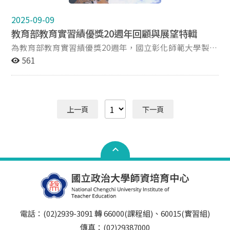
選期間 即日起至 115年3月23日（一）17:00 截止收件
三、校內甄選階段需檢附文件 實習學生獎項及教育實習合
2025-09-09
作團體獎項應擇一項目參賽，不得重複。 實習指導教師獎
教育部教育實習績優獎20週年回顧與展望特輯
項及教育實習合作團體獎項應擇一項目參賽，不得重複。
【教育實習績優獎－實習學生】 附件17：評選資料檢核
為教育部教育實習績優獎20週年，國立彰化師範大學製作
表（固定格式，須置於評選資料第一頁） 附件18：實習
「教育實習績優獎20週年回顧與展望特輯」(以下稱本特
561
學生評選申請表（固定格式） 附件19：實習成績及格證
輯)，透過歷年得獎者分享與經驗傳承，提升教育實習品
明 附件20：實習指導教師聯署推薦書（固定格式） 附件
質，增進大學教授及現場教師投入教育實習之意願，擴大
21：實習輔導教師聯屬推薦書（固定格式） 附件22：教
教育實習績優獎在教育界的影響力，以達社會大眾對於教
育實習楷模事蹟（參考格式，可依版面編排採用自訂格式
師與師資生之重視。 本特輯內容包含數位策展網站、「自
上一頁
下一頁
呈現，可檢附相關佐證資料；若附圖片需簡要說明） 附件
我認同與對未來教師期許」及「教學現場的情況與傳承故
23：教育實習學習檔案（參考格式，可依版面編排採用自
事」影片2部、精簡版影片1部與成果分享1冊，說明： 數
訂格式呈現，可檢附相關佐證資料；若附圖片需簡要說
位策展網站：以生命之樹意象(萌芽之初、扎根成長、枝
明） 附件24：教育實習理念、規劃、過程、成果及省思
葉繁茂、碩果及未來展望)，介紹教育實習績優獎宗旨與
摘要（參考格式，非必要呈現內容，但建議可檢附，可依
精神，並提供教育現場故事及亮點勉勵語錄，以影音方式
版面編排採用自訂格式呈現；若附圖片需簡要說明） 非必
傳遞實習指導教授、實習輔導教師及實習學生共學的真實
繳資料：得提供10分鐘以內之教學過程影片，用以呈現教
溫度，聆聽教育實習日常的動人篇章；另有關影片部分，
學演示成效 【教育實習績優獎－實習指導教師】 附件4：
預計114年10月中旬於數位策展網站呈現，精簡版影片部
評選資料檢核表（固定格式，須置於評選資料第一頁） 附
分將於114年11月7日頒獎典禮後公開；網站連結：
電話：(02)2939-3091 轉 66000(課程組)、60015(實習組)
件5：實習指導教師評選申請表（固定格式） 實習指導教
https://eii.ncue.edu.tw/internship20th/。 成果分享
傳真：(02)29387000
師聘書影本 附件6：教育實習指導計畫代表作（參考格
冊：編撰實習指導教師、實習輔導教師、現職老師在過往