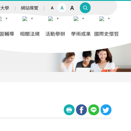
A
A
治大學
網站導覽
A
習輔導
相關法規
活動舉辦
學術成果
國際史懷哲