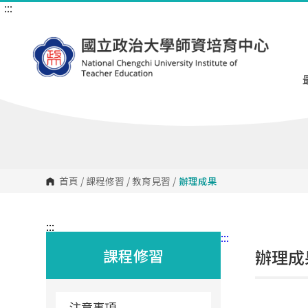
:::
跳
到
主
要
內
容
區
塊
首頁
/
課程修習
/
教育見習
/
辦理成果
:::
:::
課程修習
辦理成
注意事項