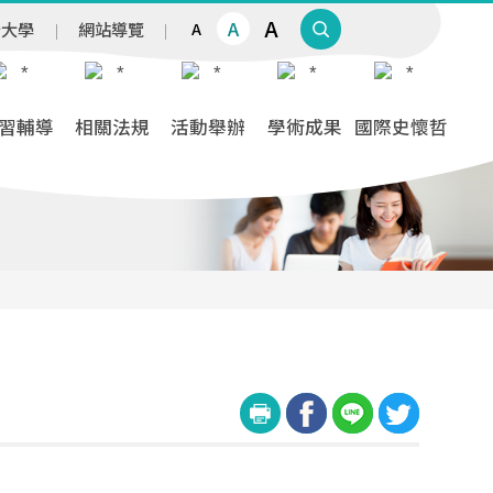
A
A
治大學
網站導覽
A
習輔導
相關法規
活動舉辦
學術成果
國際史懷哲