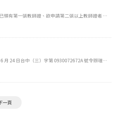
名（不得使用電子簽名）。 欲申請兩科(含)
 24 日台中（三）字第 0930072672A 號令辦理：
階段】郵寄申請資料至政大
教師加註其他任教學科、領域專長教師資格之辦理方式，
專門課程學分表，由師資培育之大學造具名冊，報請中
如欲持所修習之任教專門課程成績單申請辦理加註其他
以前須檢附影本，107年10月16日以後須檢附正本）
任教專門課程之師資培育之大學申請學分認定；或向原
程資訊＞表格下載＞專門科目學分認定表下載），請於
門課程者申請學分認定，如原畢業大學（現為師資培育
成績單上以螢光筆
學為非師資培育之大學，則渠等得持所修習之任教專門
下一頁
大學，依前開規定辦理加註其他任教學科、領域專長教
影本 ※請申請人確認提供之資訊
將影響整批申請人教師證書送件進度 ※校外人