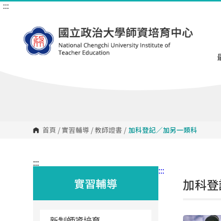
:::
跳
到
主
要
內
容
區
塊
首頁
/
實習輔導
/
教師證書
/
加科登記／加另一類科
:::
:::
實習輔導
加科登
新制師資培育