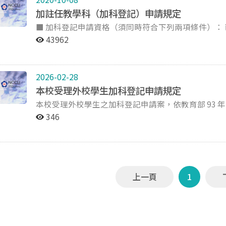
加註任教學科（加科登記）申請規定
■ 加科登記申請資格（須同時符合下列兩項條件）： 已領有第一張教師證、欲申請第二張以上教師證者 已
修畢第二科以上教育專門科目學分者 ■ 受理申請對象： 政大師培中心甄選錄取之師培生 非政大師培中心甄
43962
選錄取之外校生 ※教育系甄選之師資生加科登記申請請洽教育系系辦 ■ 申請流程： 【第一階段】線上填寫
加科登記申請表單 線上加科登記申請表單連結：另於本中心網站公告 線上填寫表單期限：另於本中心網站
公告 填寫完加科登記申請表單後，政大師培中心實習組將於本中心公告時間寄發教育部「第二張以上教師
2026-02-28
證書申請書」電子檔至申請人之電子信箱。 請申請人於此段期間至電子信箱收信，下載教師證書申請書，
本校受理外校學生加科登記申請規定
並確認申請書上個人資料無誤後，列印一份，於申請書上親筆簽
本校受理外校學生之加科登記申請案，依教育部 93 年 6 月
以上者，申請兩科填寫兩份表單，申請三科填寫三科表單，以此類推。 【第二
師資培育法施行細則第 7 條已明定，中等學校合格
師資培育中心實習組 一、加科登記申請文件（請依下列順序擺放）： 教育部教師證書申請書 正本（即為第
346
係由師資培育之大學發給任教專門課程認定證明書及
一階段完成並親筆簽名之申請書） 第一張合格教師證書 影本/正本（申請加註任教學科者須檢附影本；申請
央主管機關發給教師證書。爰此，中等學校合格教師
加註次專長者，教師證書發證日期於107年10月16日
任教學科、領域專長教師資格，得向就讀且規劃有該
專門科目學分認定表 正本（請至師培中心網站＞課
畢業大學（現為師資培育之大學）且規劃有該任教專
認定表上填妥欲認定之專門科目（完整名稱）、修課學期、成績 歷年成績單 正本（請在
之大學）未有該任教專門課程之規劃，或原畢業之大
劃記欲認定之專門科目） 有效護照 或 學士以上學位學歷英文證件 影本 最近一年內正面半身彩色一吋照片
上一頁
1
課程成績單，向規劃有該任教專門課程之師資培育之
電子檔（詳見下方備註） 申請英文類科者須檢附英文檢定證書 影本 申請加註公民與社會專長、輔導專長、
師資格。
輔導教師、生涯規劃科教師證書者，須檢附「教育專業課程學分證明書」
無誤，並了解若提供資訊有誤或送件資料有誤須重新補件，
士申請本校加科登記者注意事項： 需請原師培大學（取得師培生資格之大學）發公文至本校，敘明跨校加