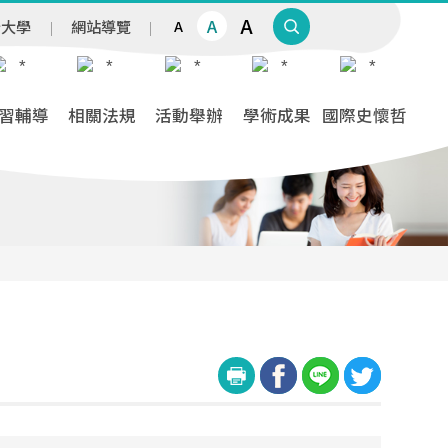
A
A
治大學
網站導覽
A
習輔導
相關法規
活動舉辦
學術成果
國際史懷哲