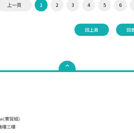
上一頁
1
2
3
4
5
6
回上頁
回
.tw(實習組)
井塘樓三樓