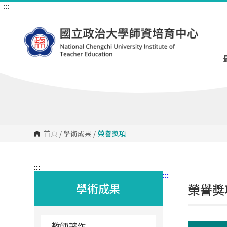
:::
跳
到
主
要
內
容
區
塊
首頁
/
學術成果
/
榮譽獎項
:::
:::
學術成果
榮譽獎
教師著作