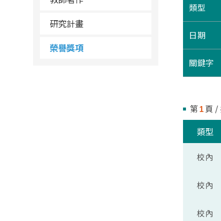
類型
研究計畫
日期
榮譽獎項
關鍵字
第
頁 /
1
類型
校內
校內
校內