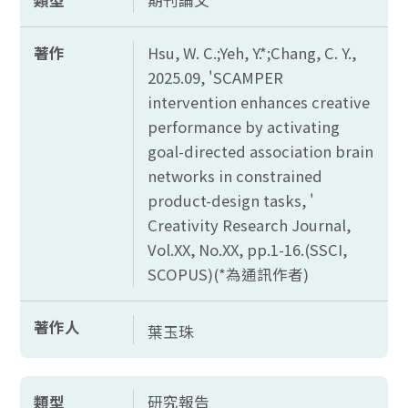
類型
期刊論文
著作
Hsu, W. C.;Yeh, Y.*;Chang, C. Y.,
2025.09, 'SCAMPER
intervention enhances creative
performance by activating
goal-directed association brain
networks in constrained
product-design tasks, '
Creativity Research Journal,
Vol.XX, No.XX, pp.1-16.(SSCI,
SCOPUS)(*為通訊作者)
著作人
葉玉珠
類型
研究報告