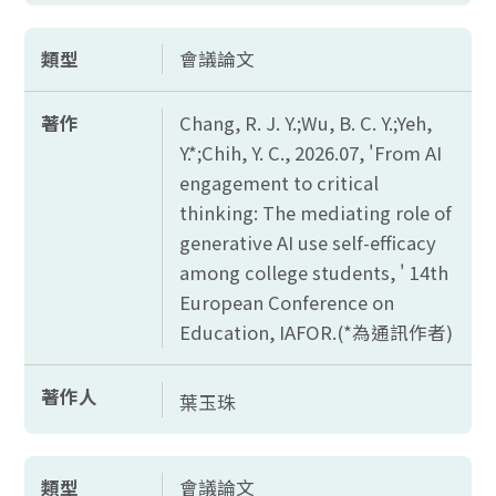
類型
會議論文
著作
Chang, R. J. Y.;Wu, B. C. Y.;Yeh,
Y.*;Chih, Y. C., 2026.07, 'From AI
engagement to critical
thinking: The mediating role of
generative AI use self-efficacy
among college students, ' 14th
European Conference on
Education, IAFOR.(*為通訊作者)
著作人
葉玉珠
類型
會議論文