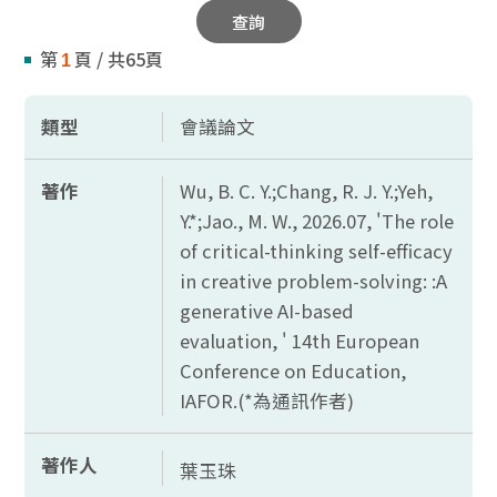
查詢
第
頁 / 共65頁
1
類型
會議論文
著作
Wu, B. C. Y.;Chang, R. J. Y.;Yeh,
Y.*;Jao., M. W., 2026.07, 'The role
of critical-thinking self-efficacy
in creative problem-solving: :A
generative AI-based
evaluation, ' 14th European
Conference on Education,
IAFOR.(*為通訊作者)
著作人
葉玉珠