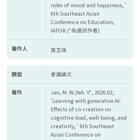
roles of mood and happiness, '
6th Southeast Asian
Conference on Education,
IAFOR.(*為通訊作者)
著作人
葉玉珠
類型
會議論文
著作
Jao, M. W.;Yeh. Y.*, 2026.02,
'Learning with generative AI:
Effects of co-creation on
cognitive load, well-being, and
creativity, ' 6th Southeast
Asian Conference on