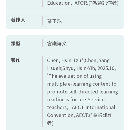
Education, IAFOR.(*為通訊作者)
著作人
葉玉珠
類型
會議論文
著作
Chen, Hsin-Tzu*;Chen, Yang-
Hsueh;Shyu, Hsin-Yih, 2025.10,
'The evaluation of using
multiple e-learning content to
promote self-directed learning
readiness for pre-Service
teachers, ' AECT International
Convention, AECT.(*為通訊作
者)