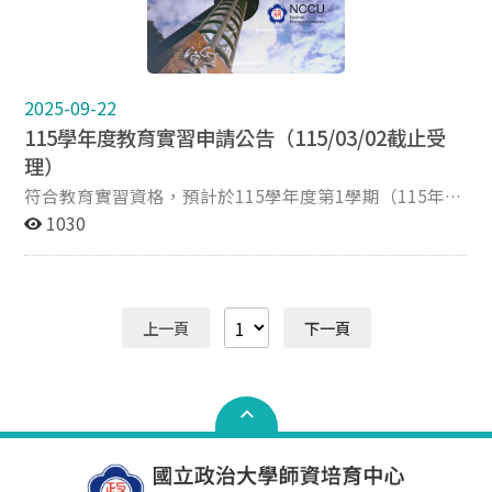
治大學師資培育中心實習組 聯絡分機：(02)2939-
國立政治大學師資培育中心實習組 公務信箱｜
3091#60015 聯絡信箱：pw2k@nccu.edu.tw 聯絡地址：
pw2k@nccu.edu.tw 聯絡電話｜(02)2939-3091 分機
116011臺北市文山區指南路二段64號井塘樓3樓
60015 聯絡地址｜116011臺北市文山區指南路二段64號
井塘樓3樓 中心網頁｜https://ite.nccu.edu.tw/
2025-09-22
115學年度教育實習申請公告（115/03/02截止受
理）
符合教育實習資格，預計於115學年度第1學期（115年8
月~116年1月）進行教育實習之師資生、師培生，即日起
1030
至115年3月2日（星期一）受理教育實習申請，詳細申請
說明請見115學年度實習申請說明會簡報。 115學年度教
育實習申請 ►受理申請時間：即日起至115年3月2日（星
期一）17:00截止，逾期不予受理。 ►受理申請對象：符
上一頁
下一頁
合本校教育實習課程實施辦法之實習資格者 ►申請方式：
自覓實習學校，與實習學校簽訂「教育實習申請同意書」
後繳回本中心，始完成申請手續 教育實習申請同意書一式
二份，一份為實習學校留存，一份須於截止日前繳回本中
心實習組（國防班一式三份，第三份請繳回外交系） 實習
學校須為全國教育實習資訊平臺上通過審核之學校，且位
於本校教育實習輔導區內（北一區：臺北市、新北市、基