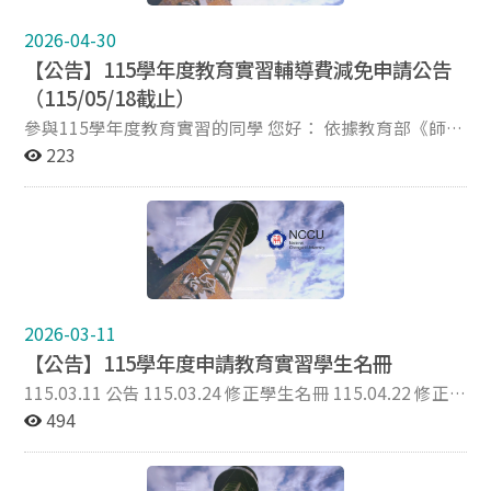
規則修正規定、第五點附表各1份。
2026-04-30
【公告】115學年度教育實習輔導費減免申請公告
（115/05/18截止）
參與115學年度教育實習的同學 您好： 依據教育部《師資
培育之大學及教育實習機構辦理教育實習辦法》第25條、
223
本校《國立政治大學教育實習課程實施辦法》第17條及
《國立政治大學教育實習輔導費收退費暨減免作業要點》
等規定，實習學生申請參加半年全時之教育實習，應繳交
四學分之教育實習輔導費（以本校教育學院學分費一學分
新臺幣1,020元計，四學分共計4,080元）。 依據115年4
月29日修正發布之《國立政治大學教育實習輔導費收退費
暨減免作業要點》第5點規定，符合下列資格之學生可提
2026-03-11
出教育實習輔導費減免申請，經審核符合資格者，教育實
【公告】115學年度申請教育實習學生名冊
習輔導費將全額減免。 符合社會救助法規定之低收入戶或
中低收入戶者。 本人或其父母、法定監護人、子女領有有
115.03.11 公告 115.03.24 修正學生名冊 115.04.22 修正
效之身心障礙證明者。 符合以上資格之同學，請於 115年
學生名冊（刪除初檢未通過之學生） 公告本校115學年度
494
5月18日（星期一）17:00前 繳交申請表（如附件）及相
第1學期申請教育實習學生名冊（如附件），請同學確認
關證明文件至師培中心實習組，逾期歉難受理。申請結果
您的實習科別與實習學校是否正確。 如有誤植，煩請來信
將另以電子郵件通知。 師資培育中心實習組 敬上 國立政
或來電告知，謝謝您！ ※本校無辦理第2學期教育實習。