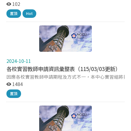
字第1152601966號函，補助資格、金額等未更動］ 教育
102
部每年約7月下旬來函通知清寒實習學生助學金申請事
置頂
Hot
宜，8月中旬截止，因應作業時程較短，預先公告申請資
訊及收件。 如補助規定有異動，依教育部本年度公告之內
容為準。 一、補助依據：教育部補助師資培育之大學落實
教育實習輔導工作實施要點 二、補助資格：以本校115學
年度第1學期教育實習學生（須通過教育部教師資格考
試），且申請時符合戶籍所在地直轄市、縣（市）主管機
關審核認定之低收入戶及中低收入戶資格者為限。 三、補
助期程：115年8月至116年1月。 四、補助金額：每人每
2024-10-11
月補助新臺幣1萬元，至多支領6個月。 五、補助說明：
各校實習教師申請資訊彙整表（115/03/03更新）
受補助者，以補助一次為限，不得重複申請補助。 實習當
因應各校實習教師申請期程及方式不一，本中心實習組將持
月份請假超過10日者（不含公假），該月份不予補助。
近年度各國、高中實習教師申請或甄選資訊，以協助本校實
1484
終止實習者，應停止補助。但其重新申請實習後，得申請
自覓實習學校。 彙整表網址如下，詳細資訊請以各校網站公告為準。 ✦
未曾受領補助之月份。 延長實習之月份，不予補助。
置頂
實習教師申請資訊彙整表：
六、申請時間：自即日起至 115年7月31日（星期五）
https://docs.google.com/spreadsheets/d/1yzNKD1xBwuR
17:00 止。 七、申請程序：請填妥「教育部補助清寒實習
u_0OBc6Ddz/edit?
學生助學金申請表」（如附件）及備妥相關證明文件後，
usp=drive_link&ouid=117903808794175730885&rtpof=t
於期限內繳交或掛號郵寄至師培中心實習組，逾時恕不受
理。 八、備註： 申請者先前若有申請「減免教育實習輔