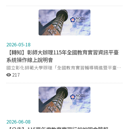
領取者，統一於9月第一次返校座談時簽領。 ▶ 領取時
間：平日上午09:00-12:00；下午13:30-17:00 ※以下日期
本中心不開放，欲洽公者請留意： 7/7（二）：井塘樓清
潔打蠟 7/10、7/17、7/24、8/7、8/14（五）：全校暑休
▶ 領取時請準備以下資料： 出示個人身分證明文件 繳交
學士以上學位畢業證書影本1張（如已補繳初檢所缺之畢
業證書，則無須再次繳交） ▶ 若因故不便親自前來領取
2026-05-18
者，可委託親友代領，或寄回郵信封至本中心領取。 委託
【轉知】彰師大辦理115年全國教育實習資訊平臺
他人代領者，請填寫附件之委託書。被委託人領取時須攜
系統操作線上說明會
帶委託書，亦須出示被委託人之身分證明文件。 使用回郵
信封領取者，因證書為A4大小，故回郵信封請使用「比
國立彰化師範大學辦理「全國教育實習輔導精進暨平臺維
A4稍大」尺寸之信封。 ▶ 回郵信封格式： 信封上備註
運計畫」之「教育實習學生」系統操作說明會 時間：115
217
「領取兵役緩徵實習證明」 信封大小：A4(或A4加大) 寄
年7月30日（星期四）下午2點至4點 對象：115學年度第
件人：國立政治大學師資培育中心實習組 寄件地址：
1學期教育實習學生 辦理方式：以 Youtube 線上直播方式
116011臺北市文山區指南路二段64號井塘樓三樓 收件
辦理（https://www.youtube.com/@eii2228） 內容：教
人：您的姓名 ＋（您的手機號碼） 收件地址：您的通訊
育實習平臺系統線上操作（帳號註冊、實習履歷、教學活
地址 重要文件本中心一律以掛號信件寄出，請於信封貼足
動申請、請假、實習成績評定等）、實機上線操作填報及
44元掛號郵資
常見問題等 詳細資訊請參閱附件實施計畫。
2026-06-08