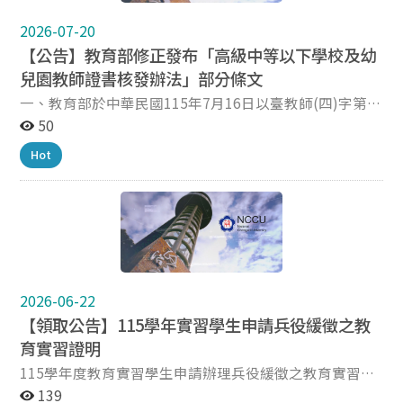
導費」，已檢附中低收入戶或低收入戶相關證明者，且尚
在有效期間內，則本次申請得無須檢附。 若就學期間皆符
2026-07-20
合中低收入戶或低收入戶身分，惟因畢業除籍後須重新辦
【公告】教育部修正發布「高級中等以下學校及幼
理身分轉換，致使申請助學金期間未具備中低收／低收入
兒園教師證書核發辦法」部分條文
戶之身分者，身分佐證資料請檢附就學期間經主管機關審
核認定之中低收／低收入戶證明，身分轉換完成後須補驗
一、教育部於中華民國115年7月16日以臺教師(四)字第
最新申請之中低收／低收入戶證明。 若有任何疑問，請來
1152601828A號令修正發布「高級中等以下學校及幼兒園
50
信或來電至師培中心實習組。 國立政治大學師資培育中心
教師證書核發辦法」部分條文。 二、本案電子檔得於教育
Hot
聯絡電話：(02)2939-3091分機60015 聯絡信箱：
部主管法規查詢系統（https://edu.law.moe.gov.tw）下
pw2k@nccu.edu.tw 聯絡地址：116011臺北市文山區指
載。 三、若對本法規條文有任何疑問，請逕洽教育部師資
南路二段64號井塘樓三樓
培育及藝術教育司蕭科員，電話：（02）7736-5540。
四、檢附發布令影本及修正條文各1份
2026-06-22
【領取公告】115學年實習學生申請兵役緩徵之教
育實習證明
115學年度教育實習學生申請辦理兵役緩徵之教育實習證
明已製證完成，即日起申請人可至本中心辦公室領取；未
139