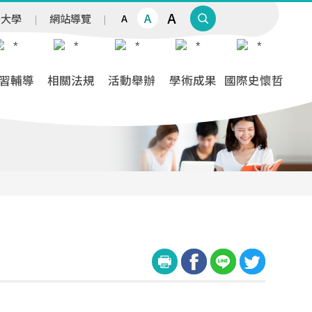
A
A
治大學
網站導覽
A
習輔導
相關法規
活動舉辦
學術成果
國際史懷哲