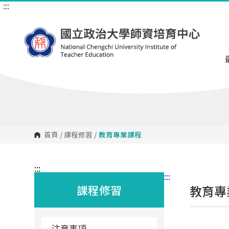
:::
跳
到
主
要
內
容
區
塊
首頁
/
課程修習
/
教育專業課程
:::
:::
課程修習
教育專
注意事項