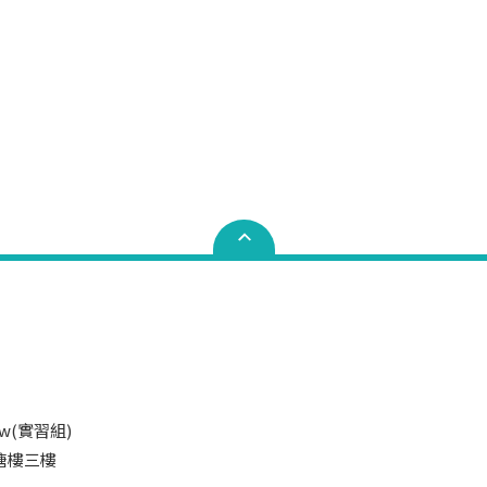
.tw(實習組)
井塘樓三樓