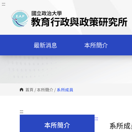
:::
跳
到
主
要
內
容
最新消息
本所簡介
區
塊
首頁
/
本所簡介
/
系所成員
:::
:::
本所簡介
系所成