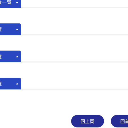
會一覽
覽
覽
覽
回上頁
回