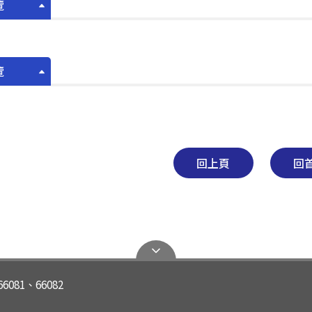
覽
覽
回上頁
回
66081、66082