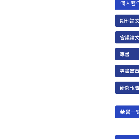
個人著
期刊論
會議論
專書
專書篇
研究報
榮譽一