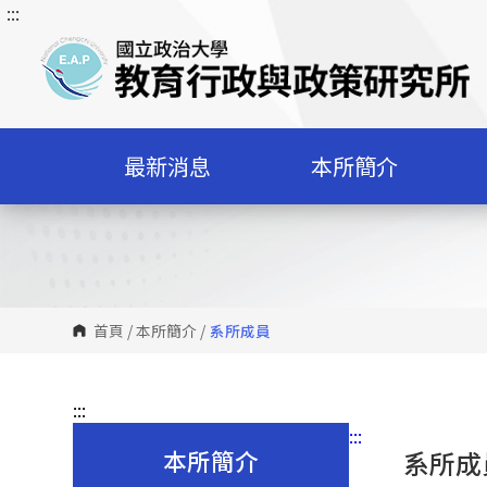
:::
跳
到
主
要
內
容
最新消息
本所簡介
區
塊
首頁
/
本所簡介
/
系所成員
:::
:::
本所簡介
系所成