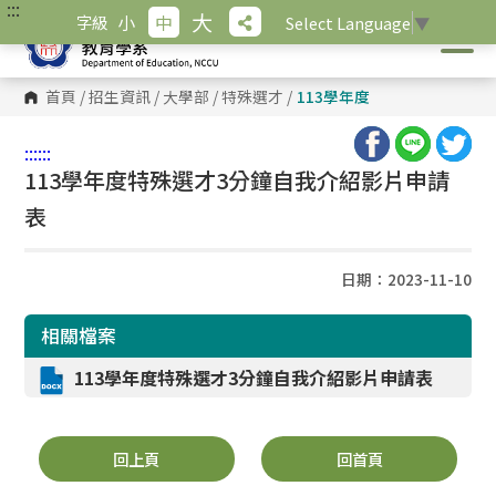
:::
跳
大
小
中
字級
Select Language
▼
到
主
要
內
首頁
/
招生資訊
/
大學部
/
特殊選才
/
113學年度
容
區
塊
:::
:::
113學年度特殊選才3分鐘自我介紹影片申請
表
日期：2023-11-10
相關檔案
113學年度特殊選才3分鐘自我介紹影片申請表
回上頁
回首頁