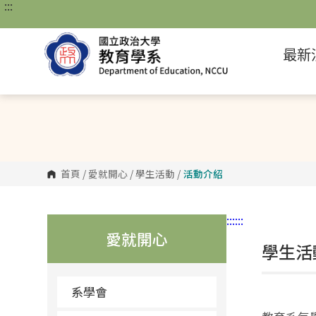
:::
跳
到
主
要
最新
內
容
區
塊
首頁
/
愛就開心
/
學生活動
/
活動介紹
:::
:::
愛就開心
學生活
系學會