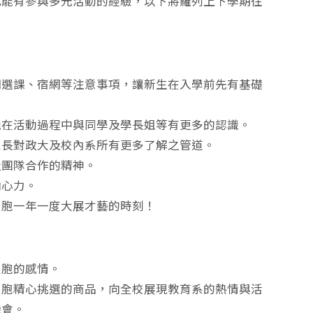
也能有參與多元活動的經驗，以下將羅列上下學期往
明選課、宿網等注意事項，讓新生在入學前先有基礎
能在活動過程中與同學及學長姐等有更多的認識。
家長對政大及校內系所有更多了解之管道。
及團隊合作的精神。
向心力。
系胞一年一度大展才藝的時刻！
系胞的感情。
系胞精心挑選的商品，向全校展現教育系的熱情與活
機會。