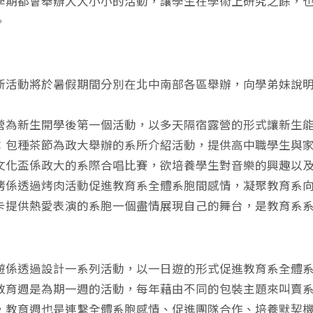
學期都會舉辦大大小小的活動，讓學生在學術上研究之餘，
。
】
新活動將於暑假期間分別在北中南部各區舉辦，向學弟妹說
營為新生開學後第一個活動，以多天隔宿露營的形式讓新生
：包種茶節為政大舉辦的系所介紹活動，提供高中職學生與
文化盃係政大的系際合唱比賽，欲培養學生對音樂的興趣以
烤係透過烤肉活動促進教育系全體系胞間感情，凝聚教育系
卡提供熱愛表演的系胞一個盡情展現自己的舞台，是教育系
】
遊係透過設計一系列活動，以一日遊的形式促進教育系全體
教育週是為期一週的活動，每年藉由不同的包裝主題來叫賣
，教育週也是連繫全體系胞感情、促進團隊合作、培養默契