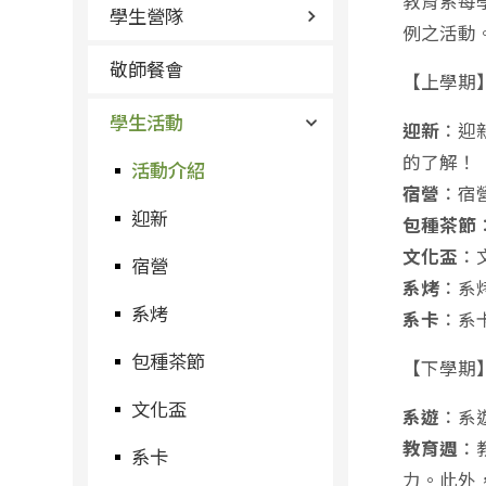
教育系每
學生營隊
例之活動
敬師餐會
【上學期
學生活動
迎新
：迎
的了解！
活動介紹
宿營
：宿
迎新
包種茶節
文化盃
：
宿營
系烤
：系
系烤
系卡
：系
包種茶節
【下學期
文化盃
系遊
：系
教育週
：
系卡
力。此外