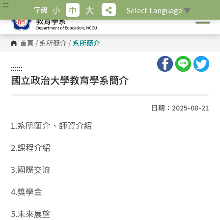
:::
跳
大
小
中
字級
Select Language
▼
到
主
要
內
首頁
/
系所簡介
/
系所簡介
容
區
塊
:::
:::
國立政治大學教育學系簡介
日期：2025-08-21
1.系所簡介、師資介紹
2.課程介紹
3.國際交流
4.獎學金
5.未來展望