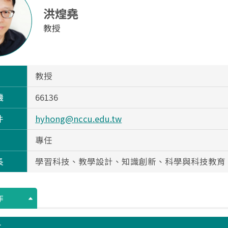
洪煌堯
教授
教授
機
66136
件
hyhong@nccu.edu.tw
專任
長
學習科技、教學設計、知識創新、科學與科技教育
作
文