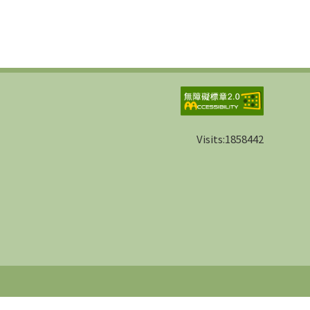
Visits:
1858442