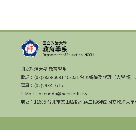
國立政治大學 教育學系
電話：(02)2939-3091 #62331 曾彥睿職務代理（大學
傳真：(02)2938-7717
E-Mail：nccuedu@nccu.edu.tw
地址：11605 台北市文山區指南路二段64號 國立政治大