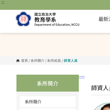
:::
跳
到
主
要
最新
內
容
區
塊
首頁
/
系所簡介
/
系所成員
/
師資人員
:::
:::
系所簡介
師資人
系所簡介