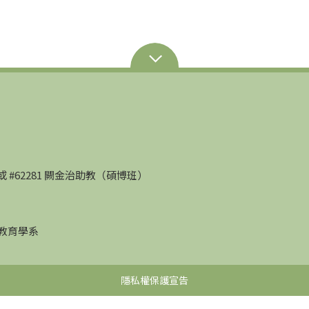
部）或 #62281 闕金治助教（碩博班）
學教育學系
隱私權保護宣告