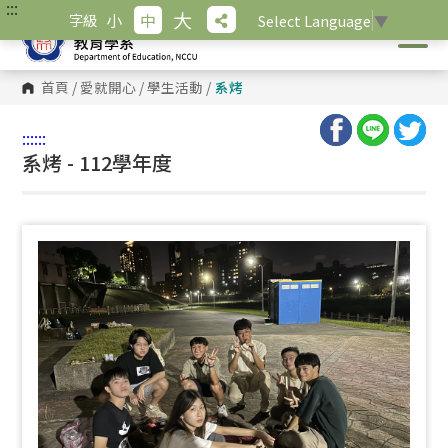
:::
跳
大
小
中
字級
Select Language
▼
到
主
要
內
首頁
/
愛就開心
/
學生活動
/
系烤
容
區
塊
:::
:::
系烤 - 112學年度