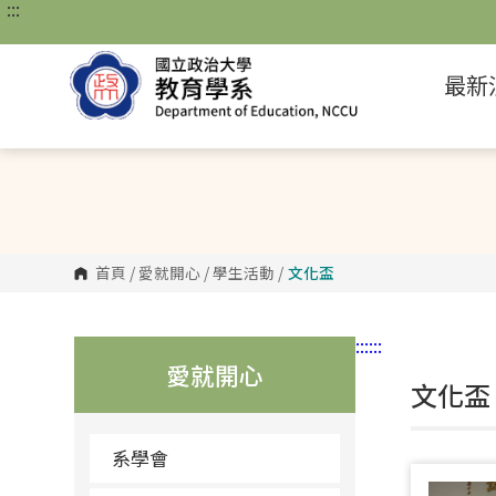
:::
跳
到
主
要
最新
內
容
區
塊
首頁
/
愛就開心
/
學生活動
/
文化盃
:::
:::
愛就開心
文化盃 
系學會