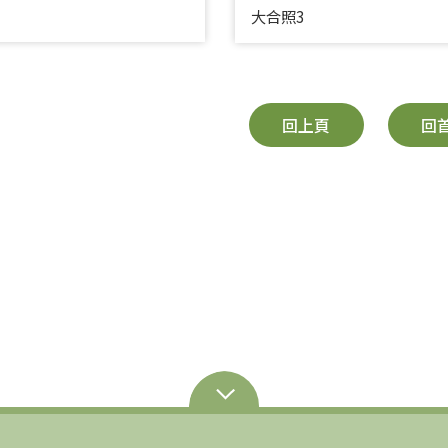
大合照3
回上頁
回