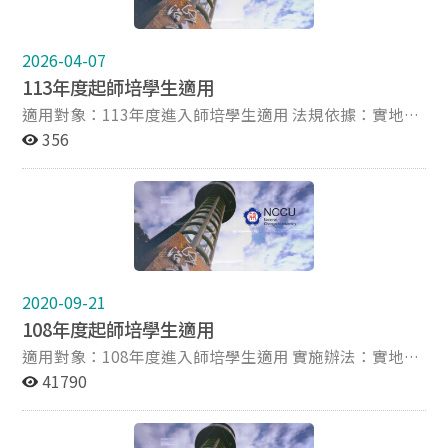
2026-04-07
113年度起師培學生適用
適用對象：113年度進入師培學生適用 法規依據：實地學
習實施辦法(法規連結) 112.11.22修訂 相關表單(表格下
356
載)： 申請書《通過甄選當年暑假進行實地學習者須檢
附》 機構單位同意書《實地學習機構單位有要求者檢附》
實地學習認證表 認證時數：實地見習、試教、實習、學習
扶助、課業輔導、通過數位教學能力檢測或服務學習，共
20小時。 研習時數及服務學習課程不再列為實地學習時
數採認項目 。 數位教學能力檢測取得「精熟」或「基
礎」級者，至多可採認4小時實地學習時數 。 認證方式：
2020-09-21
完成之實地學習項目，請下載實地學習認證表填妥，經實
108年度起師培學生適用
地學習單位核章後，20小時均完成後，繳交至本中心課程
組辦理認證。
適用對象：108年度進入師培學生適用 實施辦法：實地學
習實施辦法(請見附件) 108.1.15修訂 相關表單：申請書
41790
(請見附件)《通過甄選當年暑假進行實地學習者須檢
附》、機構單位同意書(請見附件)《實地學習機構單位有
要求者檢附》、實地學習認證表(請見附件) 認證時數：實