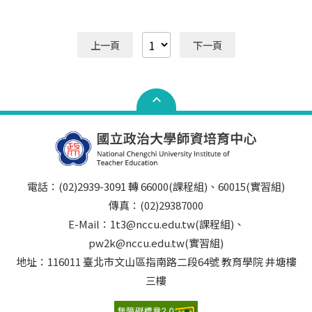
件)、教育研習時數證明書(範例格式)(請見附件) 103.04更
新 認證時數：1.教育研習至少10小時 2.服務研習至少10
小時 ※1和2時數不可互抵。 認證方式：於完成教育服
上一頁
下一頁
務或研習時數後下載時數證明書填妥，經辦理教育服務或
研習之單位簽章後，繳交至本中心課程組辦理認證。
電話：(02)2939-3091 轉 66000(課程組)、60015(實習組)
傳真：(02)29387000
E-Mail：1t3@nccu.edu.tw(課程組)、
pw2k@nccu.edu.tw(實習組)
地址：116011 臺北市文山區指南路二段64號 教育學院 井塘樓
三樓