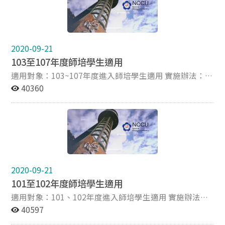
地見習、試教、實習、補救教學、課業輔導或服務學習，
共10小時。※研習時數及服務學習課程不再列為實地學習
時數採認項目。詳細規定請詳參實地學習實施辦法 。 認
證方式：完成之實地學習項目，請下載實地學習認證表填
2020-09-21
妥，經實地學習單位核章後，10小時均完成後，繳交至本
103至107年度師培學生適用
中心課程組辦理認證。
適用對象：103~107年度進入師培學生適用 實施辦法：實
地學習實施辦法(請見附件) 105.10.05修訂 相關表單：申
40360
請書(請見附件)《通過甄選當年暑假進行實地學習者須檢
附》、機構單位同意書(請見附件)《實地學習機構單位有
要求者檢附》103~107年認證採用手冊登記。 認證時數：
實地見習、試教、實習、補救教學、課業輔導或服務學
習、教育研習，共54小時。詳細規定請詳參實地學習實施
辦法。 認證方式：完成之實地學習項目記錄於實地學習手
冊，經實地學習單位核章後，54小時均完成後，繳交至本
2020-09-21
中心課程組辦理認證。
101至102年度師培學生適用
適用對象：101、102年度進入師培學生適用 實施辦法：
教育服務暨研習實施辦法(請見附件) 102.11.25修訂 時數
40597
證明書(範例)：教育服務時數證明書(範例格式)(請見附