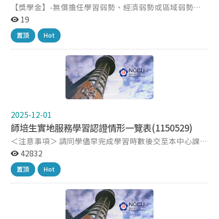
【獎學金】-無償擔任學習弱勢、經濟弱勢或區域弱勢等
學童課業輔導工作或補救教學單位彙整參考(可同時認抵
19
實地學習時數) 單位 順興社區發展協會 國立政治大學教
置頂
Hot
師研習中心 社團法人台灣拾穗社區服務關懷協會 明興白
屋而紹據點 元太慈愛人文推廣協進會 教育部數位學伴計
畫 台北市基督教萬芳浸信會 台北市立萬芳高中學習弱勢
學生課輔 財團法人誠致教育基金會 ※以上單位及相關服
務資訊係參考近年學長姐服務經驗彙整，實際職缺及服務
內容請逕向各單位洽詢。
2025-12-01
師培生實地服務學習認證情形一覽表(1150529)
＜注意事項＞ 請同學儘早完成學習時數後交至本中心課程
組認證！當年申請教育實習者，最遲請於學期結束一週前
42832
繳交！ 如有疑問歡迎洽詢課程組辦公室，或
置頂
Hot
email:1t3@nccu.edu.tw。