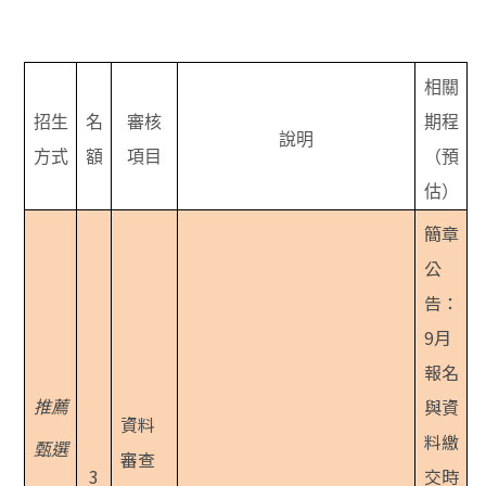
相關
招生
名
審核
期程
說明
方式
額
項目
（預
估）
簡章
公
告：
9月
報名
推薦
與資
資料
料繳
甄選
審查
3
交時