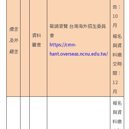
告：
10
月
敬請瀏覽 台灣海外招生委員
僑生
資料
會
報名
及
外
審查
https://cmn-
與資
籍生
hant.overseas.ncnu.edu.tw/
料繳
交時
間：
12
月
報名
與資
料繳