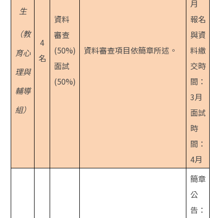
月
生
資料
報名
（教
審查
與資
4
(50%)
資料審查項目依簡章所述。
料繳
育心
名
面試
交時
理與
(50%)
間：
輔導
3月
組）
面試
時
間：
4月
簡章
公
告：