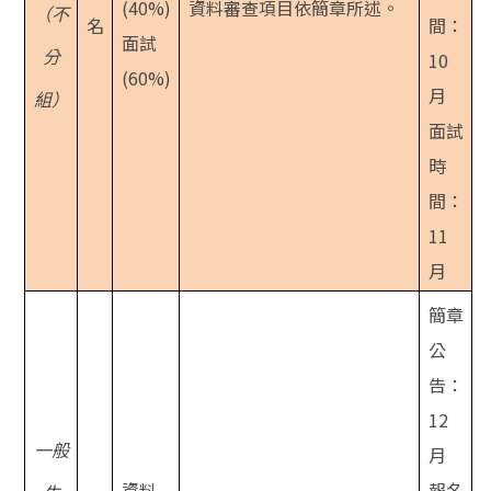
(40%)
資料審查項目依簡章所述。
（不
名
間：
面
試
分
10
(60%)
月
組）
面試
時
間：
11
月
簡章
公
告：
12
一般
月
資料
報名