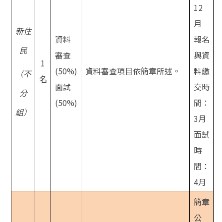
12
月
新住
資料
報名
民
審查
與資
1
(50%)
資料審查項目依簡章所述。
料繳
（不
名
面
試
交時
分
(50%)
間：
組）
3月
面試
時
間：
4月
簡章
公