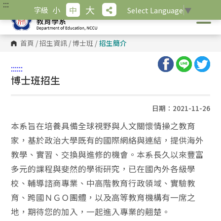
:::
跳
大
小
中
字級
Select Language
▼
到
主
要
內
首頁
/
招生資訊
/
博士班
/
招生簡介
容
區
塊
:::
:::
博士班招生
日期：2021-11-26
本系旨在培養具備全球視野與人文關懷情操之教育
家，基於政治大學既有的國際網絡與連結，提供海外
教學、實習、交換與進修的機會。本系長久以來豐富
多元的課程與斐然的學術研究，已在國內外各級學
校、輔導諮商專業、中高階教育行政領域、實驗教
育、跨國ＮＧＯ團體，以及高等教育機構有一席之
地，期待您的加入，一起進入專業的翹楚。