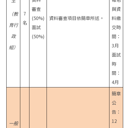
生
審查
與資
7
（教
(50%)
資料審查項目依簡章所述。
料繳
名
育行
面試
交時
政
(50%)
間：
3月
組）
面試
時
間：
4月
簡章
公
告：
12
一般