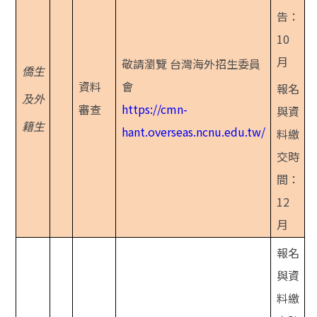
告：
10
月
敬請瀏覽 台灣海外招生委員
僑生
資料
會
報名
及
外
審查
https://cmn-
與資
籍生
hant.overseas.ncnu.edu.tw/
料繳
交時
間：
12
月
報名
與資
料繳