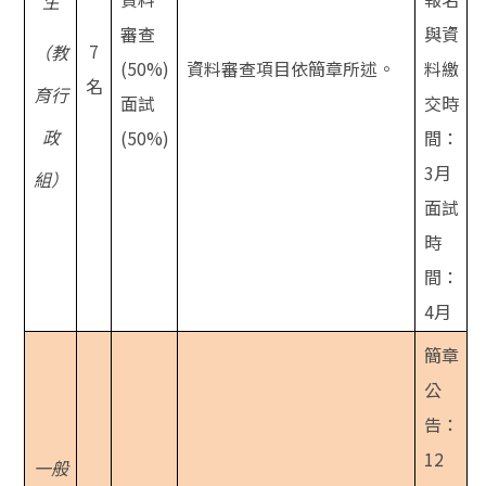
生
審查
與資
7
（教
(50%)
資料審查項目依簡章所述。
料繳
名
育行
面試
交時
政
(50%)
間：
3月
組）
面試
時
間：
4月
簡章
公
告：
12
一般