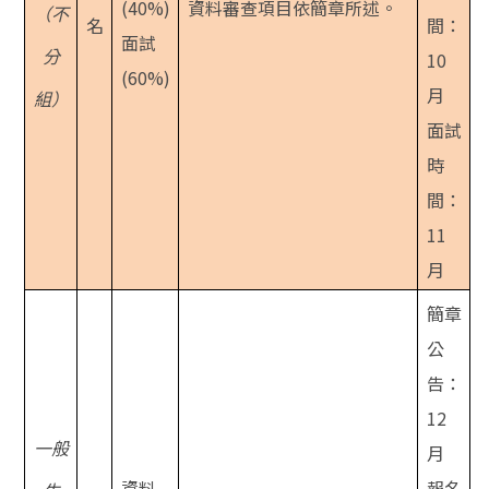
(40%)
資料審查項目依簡章所述。
（不
名
間：
面
試
分
10
(60%)
月
組）
面試
時
間：
11
月
簡章
公
告：
12
一般
月
資料
報名