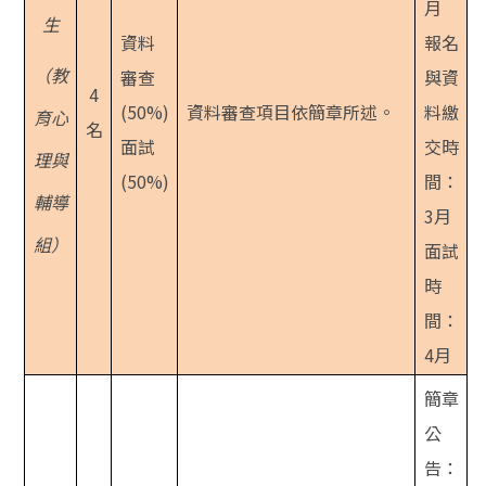
月
生
資料
報名
（教
審查
與資
4
(50%)
資料審查項目依簡章所述。
料繳
育心
名
面試
交時
理與
(50%)
間：
輔導
3月
組）
面試
時
間：
4月
簡章
公
告：