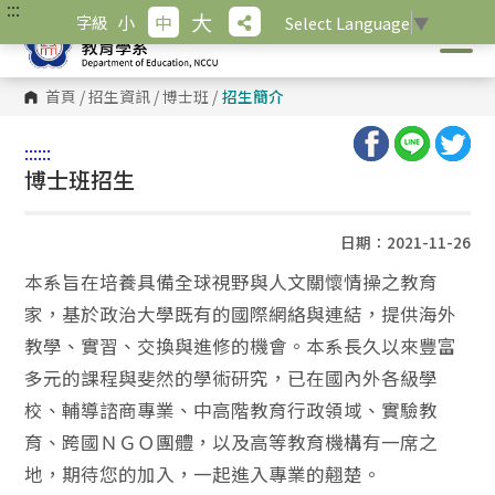
:::
跳
大
小
中
字級
Select Language
▼
到
主
要
內
首頁
/
招生資訊
/
博士班
/
招生簡介
容
區
塊
:::
:::
博士班招生
日期：2021-11-26
本系旨在培養具備全球視野與人文關懷情操之教育
家，基於政治大學既有的國際網絡與連結，提供海外
教學、實習、交換與進修的機會。本系長久以來豐富
多元的課程與斐然的學術研究，已在國內外各級學
校、輔導諮商專業、中高階教育行政領域、實驗教
育、跨國ＮＧＯ團體，以及高等教育機構有一席之
地，期待您的加入，一起進入專業的翹楚。