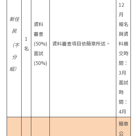
12
月
新住
資料
報名
民
審查
與資
1
(50%)
資料審查項目依簡章所述。
料繳
（不
名
面
試
交時
分
(50%)
間：
組）
3月
面試
時
間：
4月
簡章
公