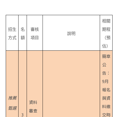
相關
招生
名
審核
期程
說明
方式
額
項目
（預
估）
簡章
公
告：
9月
報名
推薦
與資
資料
料繳
甄選
審查
3
交時