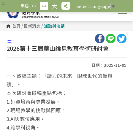
:::
跳
大
小
中
字級
Select Language
▼
到
主
要
內
首頁
/
最新消息
/
活動與演講
容
區
塊
:::
:::
2026第十三屆華山論見教育學術研討會
日期：2025-11-05
一、徵稿主題：「讀力的未來—眼球世代的獨與
讀」。
本次研討會徵稿重點包括：
1.師資培育與專業發展。
2.現場教學的挑戰與回應。
3.AI與數位應用。
4.跨學科視角。