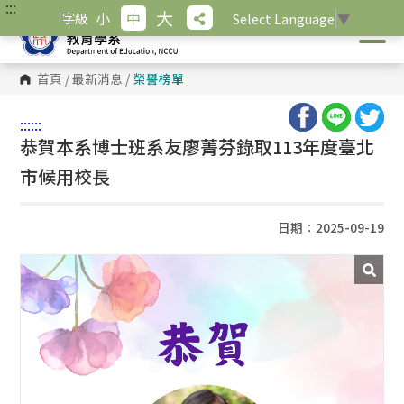
:::
跳
大
小
中
字級
Select Language
▼
到
主
要
內
首頁
/
最新消息
/
榮譽榜單
容
區
塊
:::
:::
恭賀本系博士班系友廖菁芬錄取113年度臺北
市候用校長
日期：2025-09-19