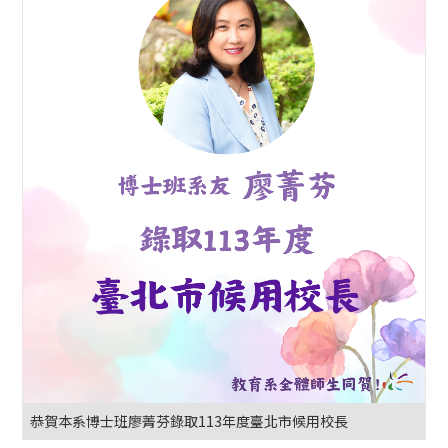
恭賀本系博士班廖菁芬錄取113年度臺北市候用校長