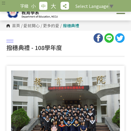
:::
跳
大
小
中
字級
Select Language
▼
到
主
要
內
首頁
/
愛就開心
/
更多的愛
/
撥穗典禮
容
區
塊
:::
:::
撥穗典禮 - 108學年度