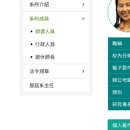
系所介紹
系所成員
師資人員
職稱
行政人員
校內分
退休師長
電子郵
法令規章
辦公地
歷屆系主任
類別
研究專
個人著