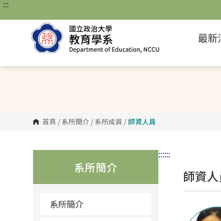
:::
跳
到
主
要
最新
內
容
區
塊
首頁
/
系所簡介
/
系所成員
/
師資人員
:::
:::
系所簡介
師資人
系所簡介