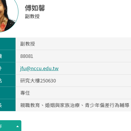
傅如馨
副教授
副教授
機
88081
件
jfu@nccu.edu.tw
點
研究大樓250630
專任
長
親職教育、婚姻與家族治療、青少年偏差行為輔導
作