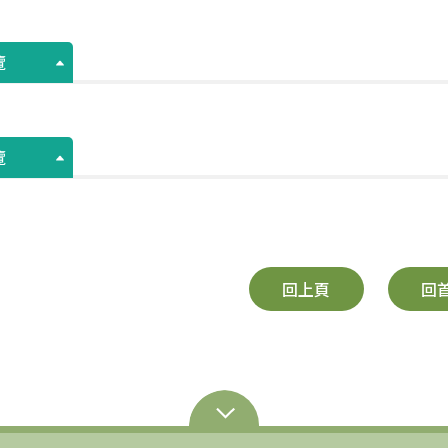
覽
覽
回上頁
回