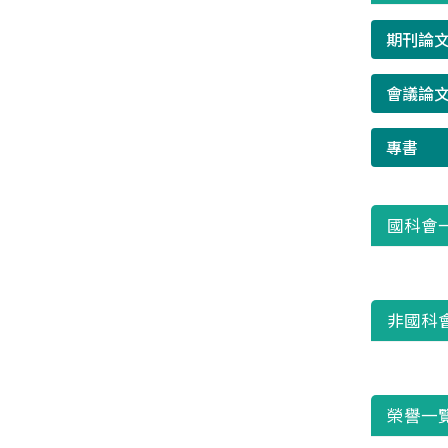
期刊論
會議論
專書
國科會
非國科
榮譽一