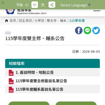
:::
跳
大
小
中
字級
Select Language
▼
到
主
要
內
首頁
/
招生資訊
/
大學部
/
雙主修、輔系
/
115學年度
容
區
塊
:::
:::
115學年度雙主修、輔系公告
日期：2026-06-03
相關檔案
1. 面談時間、地點公告
115學年度雙主修面談名單公告
115學年度輔系面談名單公告