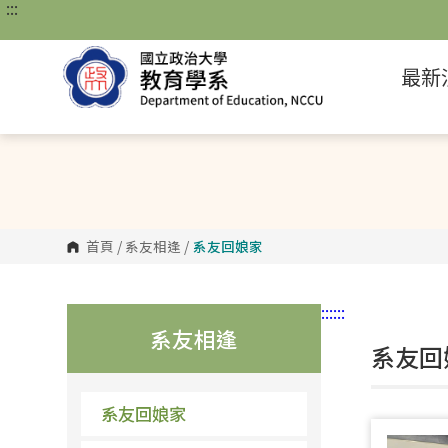
:::
跳
到
主
要
最新
內
容
區
塊
首頁
/
系友相逢
/
系友回娘家
:::
:::
系友相逢
系友回娘
系友回娘家