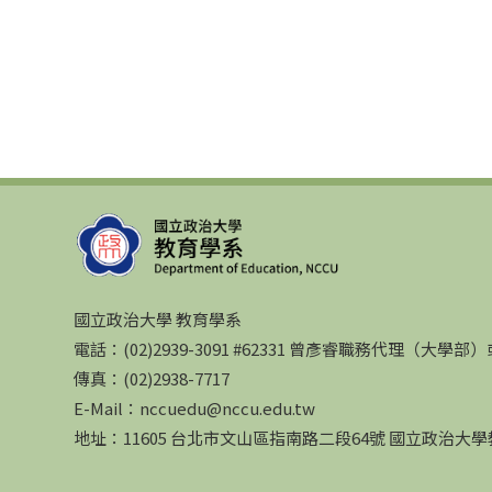
國立政治大學 教育學系
電話：(02)2939-3091 #62331 曾彥睿職務代理（大學
傳真：(02)2938-7717
E-Mail：nccuedu@nccu.edu.tw
地址：11605 台北市文山區指南路二段64號 國立政治大