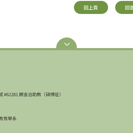
回上頁
回
部）或 #62281 闕金治助教（碩博班）
學教育學系