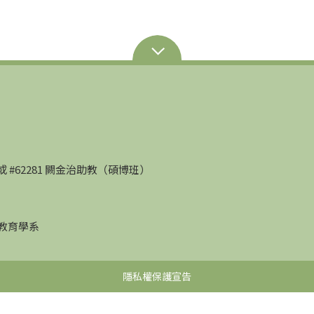
部）或 #62281 闕金治助教（碩博班）
學教育學系
隱私權保護宣告