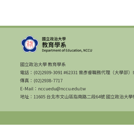
國立政治大學 教育學系
電話：(02)2939-3091 #62331 曾彥睿職務代理（大學
傳真：(02)2938-7717
E-Mail：nccuedu@nccu.edu.tw
地址：11605 台北市文山區指南路二段64號 國立政治大