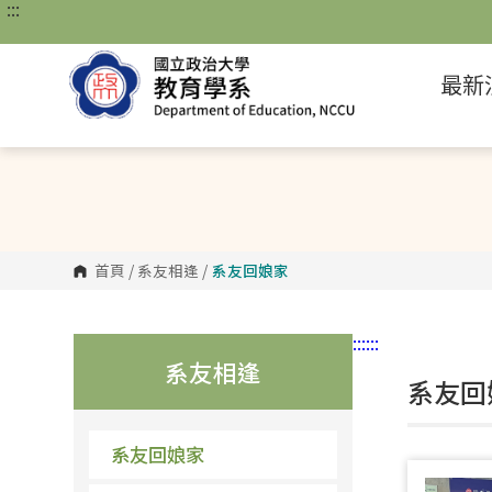
:::
跳
到
主
要
最新
內
容
區
塊
首頁
/
系友相逢
/
系友回娘家
:::
:::
系友相逢
系友回娘
系友回娘家