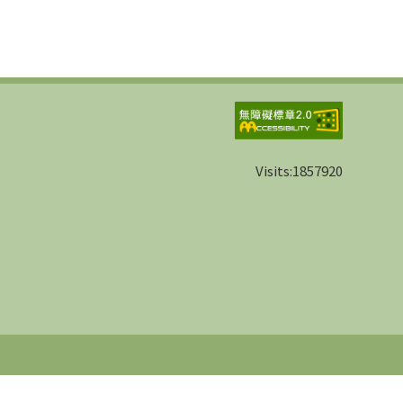
Visits:
1857920