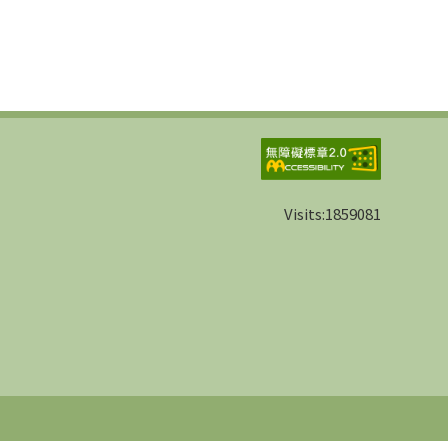
Visits:
1859081