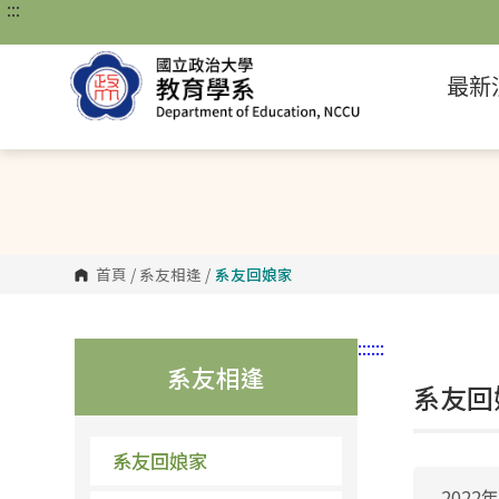
:::
跳
到
主
要
最新
內
容
區
塊
首頁
/
系友相逢
/
系友回娘家
:::
:::
系友相逢
系友回娘
系友回娘家
2022