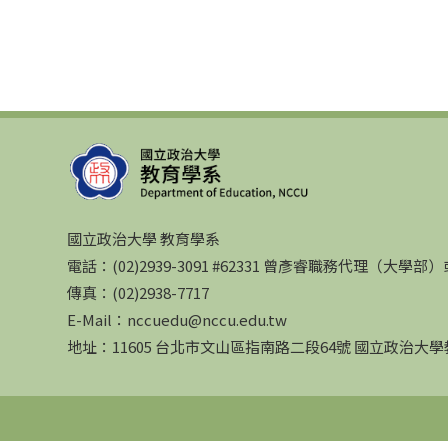
國立政治大學 教育學系
電話：(02)2939-3091 #62331 曾彥睿職務代理（大學
傳真：(02)2938-7717
E-Mail：nccuedu@nccu.edu.tw
地址：11605 台北市文山區指南路二段64號 國立政治大