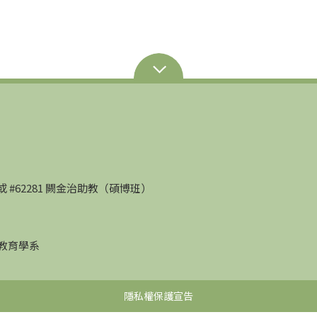
部）或 #62281 闕金治助教（碩博班）
學教育學系
隱私權保護宣告