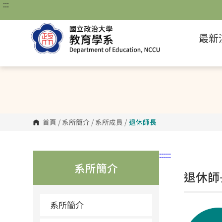
:::
跳
到
主
要
最新
內
容
區
塊
首頁
/
系所簡介
/
系所成員
/
退休師長
:::
:::
系所簡介
退休師
系所簡介