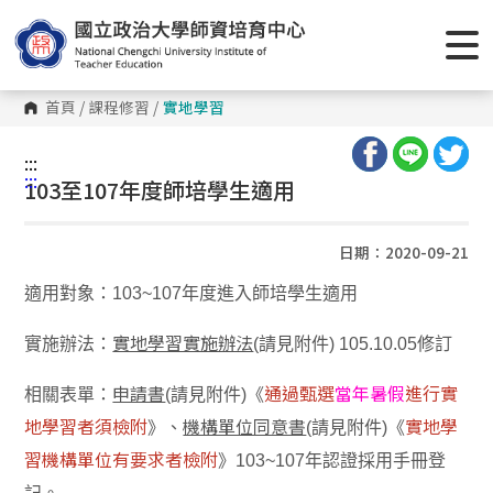
首頁
/
課程修習
/
實地學習
:::
:::
103至107年度師培學生適用
日期：2020-09-21
適用對象：103~107年度進入師培學生適用
實施辦法：
實地學習實施辦法
(請見附件) 105.10.05修訂
通過甄選
當年暑假
進行實
相關表單：
申請書
(請見附件)《
地學習者須檢附
實地學
》、
機構單位同意書
(請見附件)《
習機構單位有要求者檢附
》103~107年認證採用手冊登