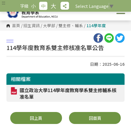
:::
跳
大
小
中
字級
Select Language
▼
到
主
要
內
首頁
/
招生資訊
/
大學部
/
雙主修、輔系
/
114學年度
容
區
塊
:::
:::
114學年度教育系雙主修核准名單公告
日期：2025-06-16
相關檔案
國立政治大學114學年度教育學系雙主修輔系核
准名單
回上頁
回首頁