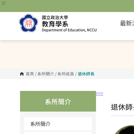
:::
跳
到
主
要
最新
內
容
區
塊
首頁
/
系所簡介
/
系所成員
/
退休師長
:::
:::
系所簡介
退休師
系所簡介