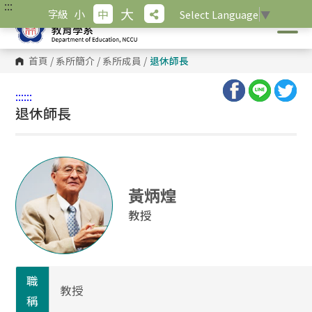
:::
跳
大
小
中
字級
Select Language
▼
到
主
要
內
首頁
/
系所簡介
/
系所成員
/
退休師長
容
區
塊
:::
:::
退休師長
黃炳煌
教授
職
教授
稱