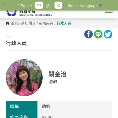
:::
跳
大
小
中
字級
Select Language
▼
到
主
要
內
首頁
/
系所簡介
/
系所成員
/
行政人員
容
區
塊
:::
:::
行政人員
闕金治
助教
職稱
助教
校內分機
62281