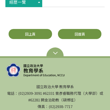
經歷一覽
回上頁
回首頁
國立政治大學 教育學系
電話：(02)2939-3091 #62331 曾彥睿職務代理（大學部）或
#62281 闕金治助教（碩博班）
傳真：(02)2938-7717