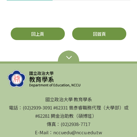
回上頁
回首頁
國立政治大學 教育學系
電話：(02)2939-3091 #62331 曾彥睿職務代理（大學部）或
#62281 闕金治助教（碩博班）
傳真：(02)2938-7717
E-Mail：nccuedu@nccu.edu.tw