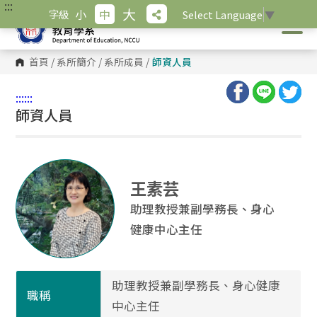
:::
跳
大
小
中
字級
Select Language
▼
到
主
要
內
首頁
/
系所簡介
/
系所成員
/
師資人員
容
區
塊
:::
:::
師資人員
王素芸
助理教授兼副學務長、身心
健康中心主任
助理教授兼副學務長、身心健康
職稱
中心主任