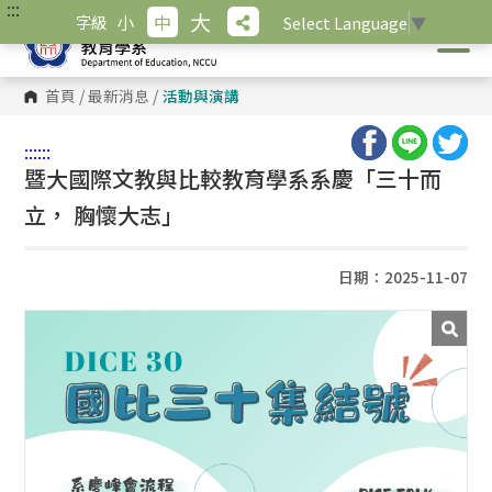
:::
跳
大
小
中
字級
Select Language
▼
到
主
要
內
首頁
/
最新消息
/
活動與演講
容
區
塊
:::
:::
暨大國際文教與比較教育學系系慶「三十而
立， 胸懷大志」
日期：2025-11-07