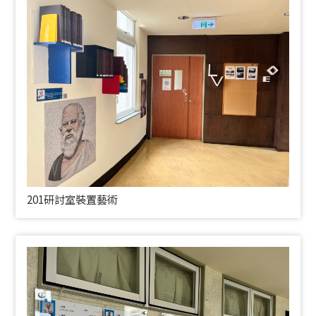
201研討室裝置藝術