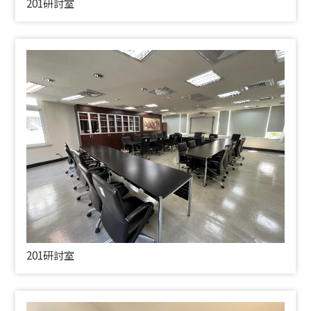
201研討室
201研討室