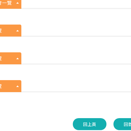
會一覽
覽
覽
覽
回上頁
回