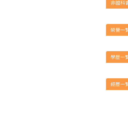
非國科
榮譽一
學歷一
經歷一