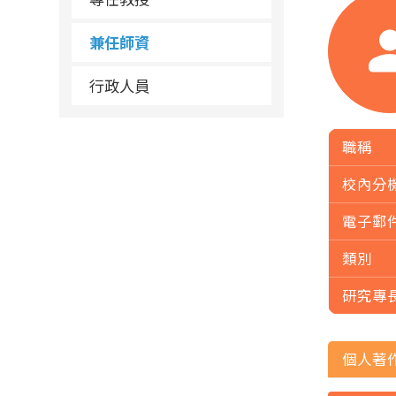
兼任師資
行政人員
職稱
校內分
電子郵
類別
研究專
個人著