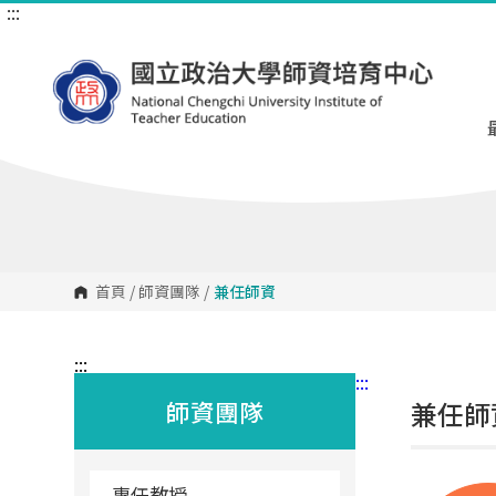
:::
跳
到
主
要
內
容
區
塊
首頁
/
師資團隊
/
兼任師資
:::
:::
師資團隊
兼任師
專任教授