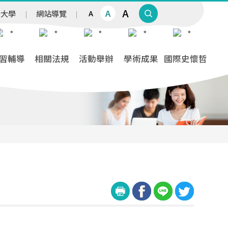
A
A
治大學
網站導覽
A
習輔導
相關法規
活動舉辦
學術成果
國際史懷哲