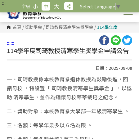
:::
跳
大
小
中
字級
Select Language
▼
到
主
要
內
首頁
/
獎助學金
/
司琦教授清寒學生獎學金
/
114學年度
容
區
塊
:::
:::
114學年度司琦教授清寒學生獎學金申請公告
日期：2025-09-08
一、司琦教授係本校教育系退休教授為鼓勵後進，回
饋母校 ，特設置「 司琦教授清寒學生獎學金 」，以協
助 清寒學生，並作為緬懷母校莘莘栽培之紀念。
二、獎助對象：本校教育系大學部一年級清寒學生 。
三、名額：每學年最多以 6 名為限 。