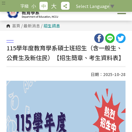
:::
跳
大
小
中
字級
Select Language
▼
到
主
要
內
首頁
/
最新消息
/
招生訊息
容
區
塊
:::
:::
115學年度教育學系碩士班招生（含一般生、
公費生及新住民）【招生簡章、考生資料表】
日期：2025-10-28