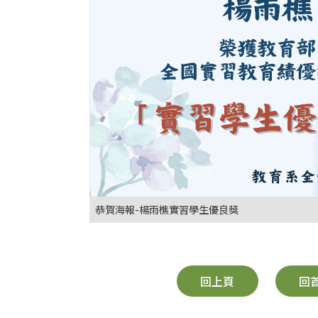
恭賀海報-楊雨樵實習學生優良獎
回上頁
回