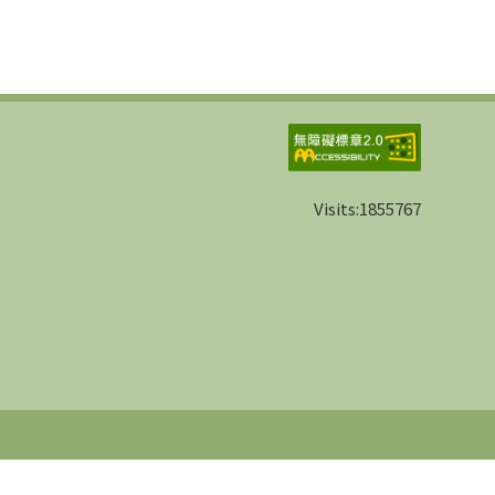
Visits:
1855767