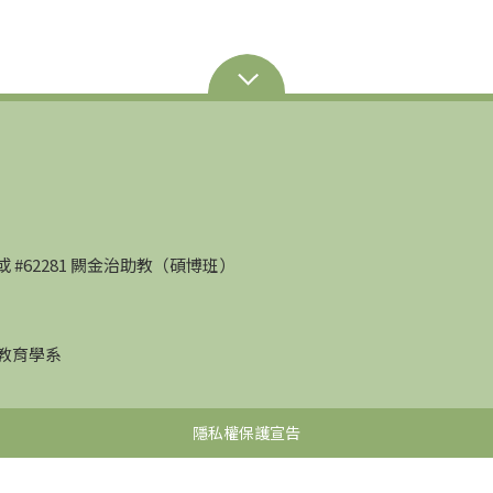
部）或 #62281 闕金治助教（碩博班）
學教育學系
隱私權保護宣告