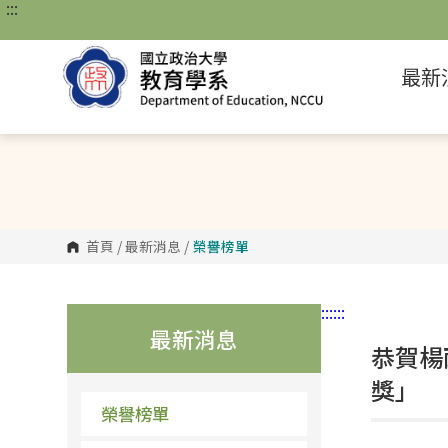
:::
跳
到
主
要
最新
內
容
區
塊
首頁
/
最新消息
/
榮譽榜單
:::
:::
最新消息
恭賀楊
獎」
榮譽榜單