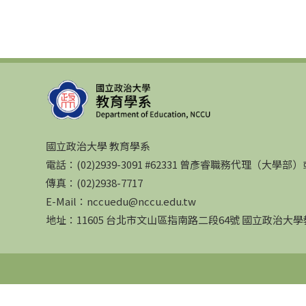
國立政治大學 教育學系
電話：(02)2939-3091 #62331 曾彥睿職務代理（大學
傳真：(02)2938-7717
E-Mail：nccuedu@nccu.edu.tw
地址：11605 台北市文山區指南路二段64號 國立政治大