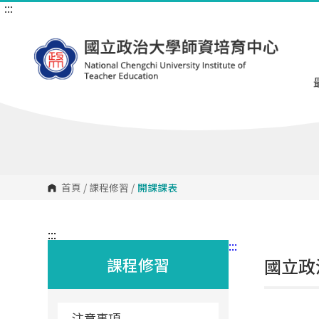
:::
跳
到
主
要
內
容
區
塊
首頁
/
課程修習
/
開課課表
:::
:::
課程修習
國立政
注意事項