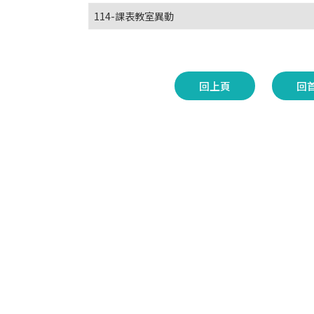
114-課表教室異動
回上頁
回